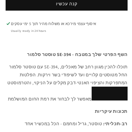
קנה עכשיו
איסוף עצמי מירכא או משלוח מהיר תוך 5 ימי עסקים
Usually ready in 24 hours
טוסטר סלמור SE-394 - השף הפרטי שלך במטבח
עם טוסטר סלמור SE-394, תוכלו להכין מגוון רחב של מאכלים,
החל מטוסטים קלויים ועד לשיפודי בשר וירקות.
הפלטות
המתפרקות והציפוי האנטי-דבק מקלים על הניקוי, והטרמוסטט
מאפשר לך לבחור את רמת החום המושלמת
תכונות עיקריות
רב-תכליתי:
טוסטר, גריל ומחמם - הכל במכשיר אחד