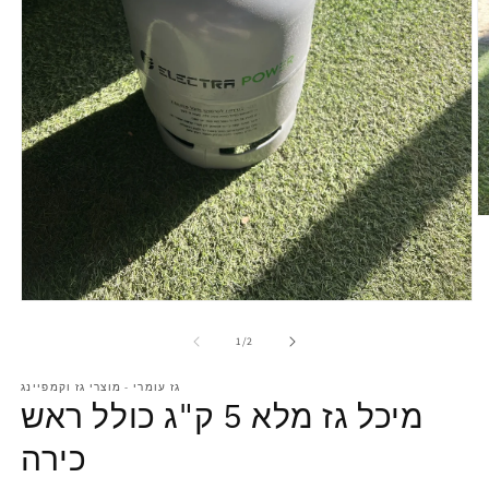
1
/
2
גז עומרי - מוצרי גז וקמפיינג
מיכל גז מלא 5 ק"ג כולל ראש
כירה