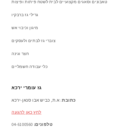
טאבונים וסאגים מקצועיים לבית לשטח פיתות ופיצות
גרילי גז ברבקיו
מיגון וכיבוי אש
צוברי גז לבתים ולעסקים
חצר וגינה
כלי עבודה חשמליים
גז עומרי ירכא
כתובת
: א.ת, כביש אבו סנאן-ירכא
לחץ כאן להגעה
טלפונים:
04-6100560