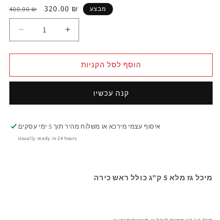
320.00 ₪
מבצע
400.00 ₪
הוסף לסל הקניות
קנה עכשיו
איסוף עצמי מירכא או משלוח מהיר תוך 5 ימי עסקים
Usually ready in 24 hours
מיכל גז מלא 5 ק"ג כולל ראש כירה
מיכל גז 5 ק"ג מתאים לגריל גז, מעשנות ותנורי גז