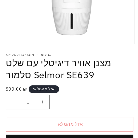
גז עומרי - מוצרי גז וקמפיינג
מצנן אוויר דיגיטלי עם שלט
סלמור Selmor SE639
599.00 ₪
אזל מהמלאי
אזל מהמלאי