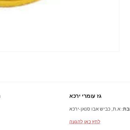
גז עומרי ירכא
נ
בת
: א.ת, כביש אבו סנאן-ירכא
לחץ כאן להגעה