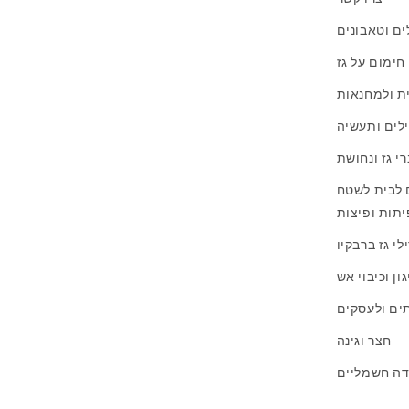
לים וטאבונים
 חימום על גז
ית ולמחנאות
ילים ותעשיה
י גז ונחושת
 לבית לשטח
יתות ופיצות
לי גז ברבקיו
ון וכיבוי אש
תים ולעסקים
חצר וגינה
דה חשמליים