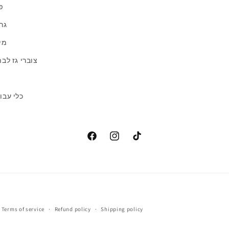
פ
גרי
מיג
צוברי גז לב
כלי עבו
שיטת
Terms of service
Refund policy
Shipping policy
תשלום