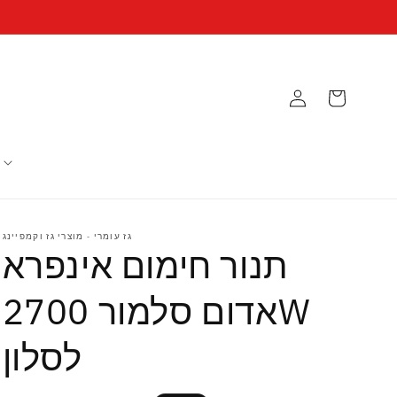
עגלה
גז עומרי - מוצרי גז וקמפיינג
תנור חימום אינפרא
אדום סלמור 2700W
לסלון